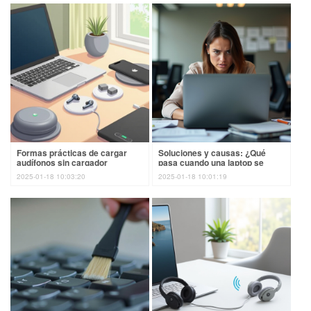
Formas prácticas de cargar
Soluciones y causas: ¿Qué
audífonos sin cargador
pasa cuando una laptop se
apaga de repente?
2025-01-18 10:03:20
2025-01-18 10:01:19