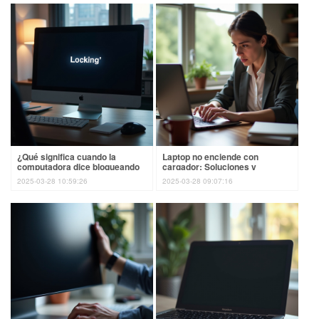
¿Qué significa cuando la
Laptop no enciende con
computadora dice bloqueando
cargador: Soluciones y
y se apaga?
recomendaciones
2025-03-28 10:59:26
2025-03-28 09:07:16