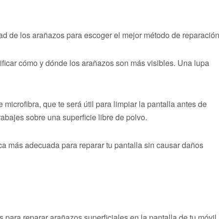
dad de los arañazos para escoger el mejor método de reparación
ntificar cómo y dónde los arañazos son más visibles. Una lupa
icrofibra, que te será útil para limpiar la pantalla antes de
rabajes sobre una superficie libre de polvo.
ca más adecuada para reparar tu pantalla sin causar daños
 para reparar arañazos superficiales en la pantalla de tu móvil.